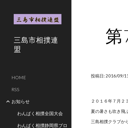
Sk
第
三島市相撲連
盟
投稿日: 2016/09/11
HOME
RSS
お知らせ
２０１６年７月２
夏の暑さも吹き飛
わんぱく相撲全国大会
三島相撲クラブか
わんぱく相撲静岡県ブロ