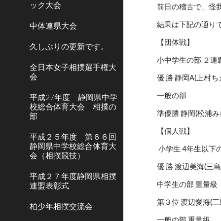
ック大会
前日の稽古で、怪
結果は下記の通り
中体連県大会
【団体戦】
久しぶりの更新です。
小中学生の部 ２連
全日本女子相撲選手権大
会
優 勝 静岡A(上村
一般の部
平成27年度 静岡県中学
校総合体育大会 相撲の
準優勝 静岡(松浦
部
【個人戦】
平成２５年度 第６６回
静岡県中学校総合体育大
 小学生 4年生以下
会（相撲競技）
優 勝 渡辺美海(三
平成２７年度静岡県相撲
中学生の部 重量級
連盟表彰式
第３位 渡辺愛海(
柏少年相撲交流会
一般の部 重量級