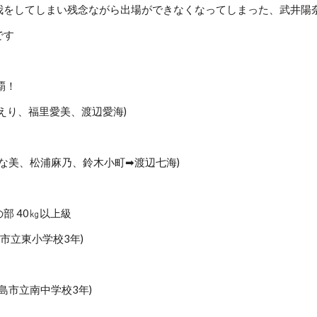
我をしてしまい残念ながら出場ができなくなってしまった、武井陽
です
覇！
ちえり、福里愛美、渡辺愛海)
みな美、松浦麻乃、鈴木小町➡渡辺七海)
の部 40㎏以上級
島市立東小学校3年)
三島市立南中学校3年)